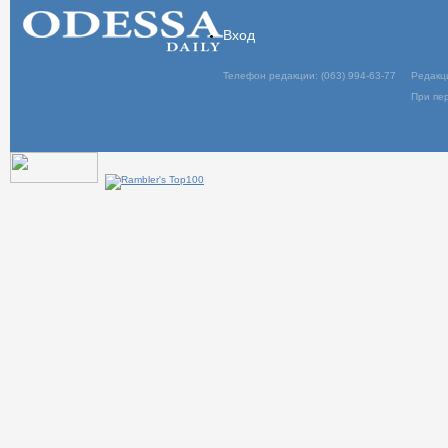
Вход
Телефон редакции: (063) 994-63-77
Редакц
При пер