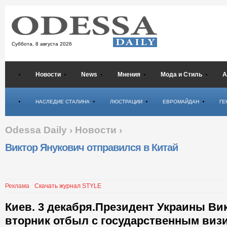
Суббота,
8 августа 2026
Новости
News
Мнения
Мода и Стиль
А
Психология
НАСЛЕДИЕ СТАЛИНА
ЛЮСТРАЦИИ
ЕВРОМАЙДАН
ГЕ
Odessa Daily
›
Новости
›
Виктор Янукович отправился в Китай
Реклама
Скачать журнал STYLE
Киев. 3 декабря.Президент Украины Ви
вторник отбыл с государственным визи