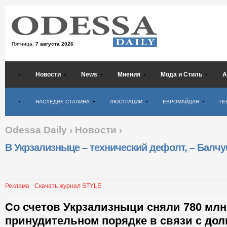
Пятница,
7 августа 2026
Новости
News
Мнения
Мода и Стиль
А
Психология
НАСЛЕДИЕ СТАЛИНА
ЛЮСТРАЦИИ
ЕВРОМАЙДАН
ГЕ
Odessa Daily
›
Новости
›
В Укрзализныце – технический дефолт, – Балчу
Реклама
Скачать журнал STYLE
Со счетов Укрзализныци сняли 780 млн
принудительном порядке в связи с до