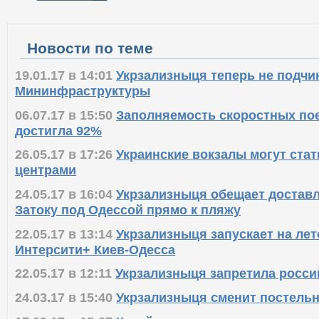
Новости по теме
19.01.17 в 14:01
Укрзализныця теперь не подчи
Мининфраструктуры
06.07.17 в 15:50
Заполняемость скоростных пое
достигла 92%
26.05.17 в 17:26
Украинские вокзалы могут ста
центрами
24.05.17 в 16:04
Укрзализныця обещает достав
Затоку под Одессой прямо к пляжу
22.05.17 в 13:14
Укрзализныця запускает на лет
Интерсити+ Киев-Одесса
22.05.17 в 12:11
Укрзализныця запретила росси
24.03.17 в 15:40
Укрзализныця сменит постельн