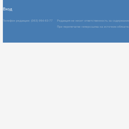
Вход
Телефон редакции: (063) 994-63-77
Редакц
При пер