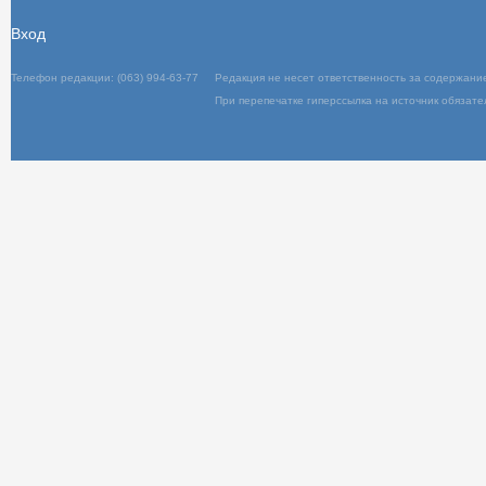
Вход
Телефон редакции: (063) 994-63-77
Редакц
При пер