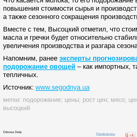
Что касается молока, то его подорожание 
повышения стоимости сырья и производст
а также сезонного сокращения производст
Вместе с тем, Высоцкий отметил, что стои
масла и гречки будет относительно стаби
увеличения производства и разгара сезон
Напомним, ранее
эксперты прогнозиров
подорожание овощей
– как импортных, т
тепличных.
Источник:
www.segodnya.ua
метки:
подорожание
;
цены
;
рост цен
;
мясо
;
це
высоцкий
Odessa Daily