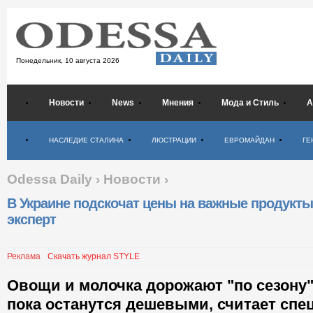
Понедельник,
10 августа 2026
Новости
News
Мнения
Мода и Стиль
А
Психология
НАСЛЕДИЕ СТАЛИНА
ЛЮСТРАЦИИ
ЕВРОМАЙДАН
ГЕ
Odessa Daily
›
Новости
›
В Украине подскочат цены на важные продукты
эксперт
Реклама
Скачать журнал STYLE
Овощи и молочка дорожают "по сезону",
пока останутся дешевыми, считает спе