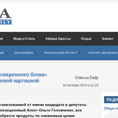
ия
Мода и Стиль
Афиша Одессы
Отдых
Бизнес
ЦИИ
ЕВРОМАЙДАН
ГЕНЕРАЛЬНЫЙ ПРОТЕСТ
ТРИБУНА ЗДРАВОМЫ
озиционного блока»
Odessa Daily
шевой картошкой
16 октября 2015
в 11:23
РАД
ганизованной от имени кандидата в депутаты
Общест
ппозиционный блок» Ольги Головченко, все
обрести продукты по сниженным ценам