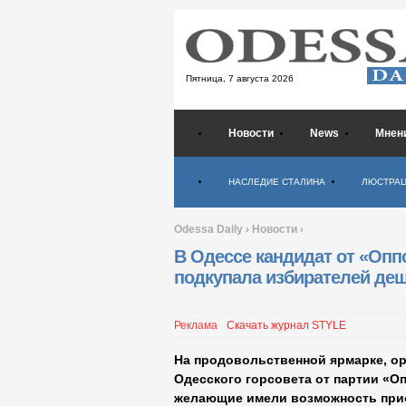
Пятница,
7 августа 2026
Новости
News
Мнен
Психология
НАСЛЕДИЕ СТАЛИНА
ЛЮСТРА
Odessa Daily
›
Новости
›
В Одессе кандидат от «Опп
подкупала избирателей де
Реклама
Скачать журнал STYLE
На продовольственной ярмарке, ор
Одесского горсовета от партии «О
желающие имели возможность при