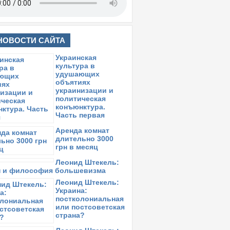
НОВОСТИ САЙТА
Украинская
культура в
удушающих
объятиях
украинизации и
политическая
конъюнктура.
Часть первая
Аренда комнат
длительно 3000
грн в месяц
Леонид Штекель:
Майдан и
философия
большевизма
Леонид Штекель:
Украина:
постколониальная
или постсоветская