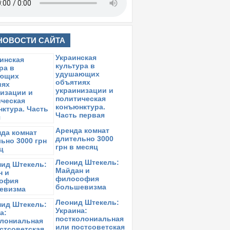
НОВОСТИ САЙТА
Украинская
культура в
удушающих
объятиях
украинизации и
политическая
конъюнктура.
Часть первая
Аренда комнат
длительно 3000
грн в месяц
Леонид Штекель:
Майдан и
философия
большевизма
Леонид Штекель:
Украина:
постколониальная
или постсоветская