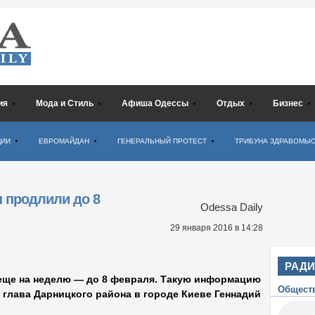
ия
Мода и Стиль
Афиша Одессы
Отдых
Бизнес
ЦИИ
ЕВРОМАЙДАН
ГЕНЕРАЛЬНЫЙ ПРОТЕСТ
ТРИБУНА ЗДРАВОМЫ
н продлили до 8
Odessa Daily
29 января 2016
в 14:28
РАД
 еще на неделю — до 8 февраля. Такую информацию
Общест
 глава Дарницкого района в городе Киеве Геннадий