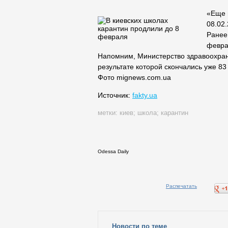
«Еще 
08.02
Ранее
февра
Напомним, Министерство здравоохран
результате которой скончались уже 83
Фото mignews.com.ua
Источник:
fakty.ua
метки:
киев
;
школа
;
карантин
Odessa Daily
Распечатать
Новости по теме