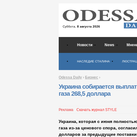
Суббота,
8 августа 2026
Новости
News
Мнен
Психология
НАСЛЕДИЕ СТАЛИНА
ЛЮСТРА
Odessa Daily
›
Бизнес
›
Украина собирается выплат
газа 268,5 доллара
Реклама
Скачать журнал STYLE
Украина, которая с июня полность
газа из-за ценового спора, соглас
долларов за предыдущие поставки г