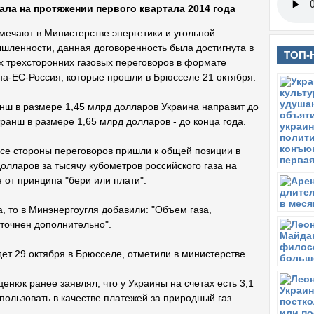
ала на протяжении первого квартала 2014 года
тмечают в Министерстве энергетики и угольной
шленности, данная договоренность была достигнута в
ТОП-
х трехсторонних газовых переговоров в формате
на-ЕС-Россия, которые прошли в Брюсселе 21 октября.
нш в размере 1,45 млрд долларов Украина направит до
транш в размере 1,65 млрд долларов - до конца года.
все стороны переговоров пришли к общей позиции в
олларов за тысячу кубометров российского газа на
я от принципа "бери или плати".
, то в Минэнергоугля добавили: "Объем газа,
уточнен дополнительно".
т 29 октября в Брюсселе, отметили в министерстве.
нюк ранее заявлял, что у Украины на счетах есть 3,1
ользовать в качестве платежей за природный газ.