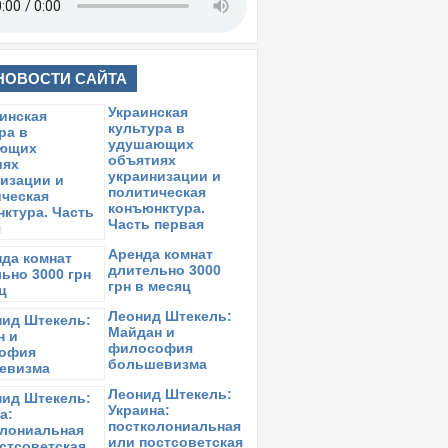
НОВОСТИ САЙТА
Украинская
культура в
удушающих
объятиях
украинизации и
политическая
конъюнктура.
Часть первая
Аренда комнат
длительно 3000
грн в месяц
Леонид Штекель:
Майдан и
философия
большевизма
Леонид Штекель:
Украина:
постколониальная
или постсоветская