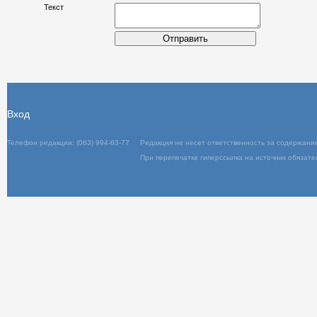
Имя
Текст
Отправить
Вход
Телефон редакции: (063) 994-63-77
Редакция не несет ответственность за содержани
При перепечатке гиперссылка на источник обязате