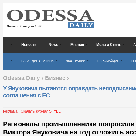
Четверг,
6 августа 2026
Новости
News
Мнения
Мода и Стиль
А
Психология
НАСЛЕДИЕ СТАЛИНА
ЛЮСТРАЦИИ
ЕВРОМАЙДАН
ГЕ
Odessa Daily
›
Бизнес
›
У Януковича пытаются оправдать неподписани
соглашения с ЕС
Реклама
Скачать журнал STYLE
Регионалы промышленники попросили 
Виктора Януковича на год отложить ас