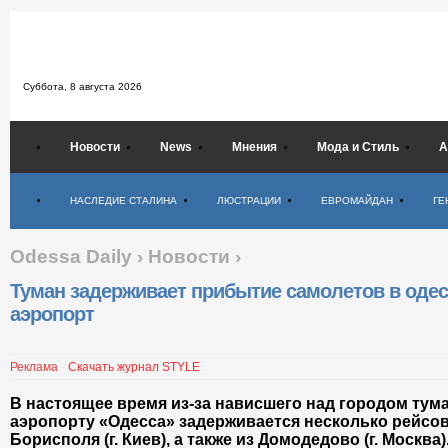
Суббота,
8 августа 2026
Новости
News
Мнения
Мода и Стиль
А
Психология
НАСЛЕДИЕ СТАЛИНА
ЛЮСТРАЦИИ
ЕВРОМАЙДАН
ГЕ
Odessa Daily
›
Новости
›
Туман задерживает прибытие самолетов в оде
аэропорт
Реклама
Скачать журнал STYLE
В настоящее время из-за нависшего над городом ту
аэропорту «Одесса» задерживается несколько рейсов
Борисполя (г. Киев), а также из Домодедово (г. Москва