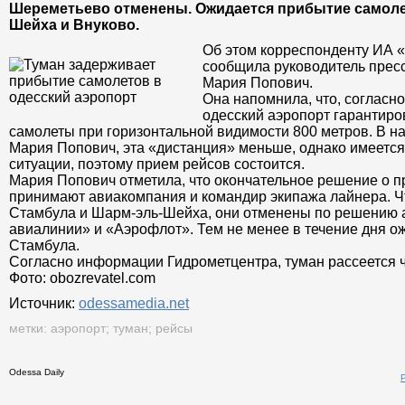
Шереметьево отменены. Ожидается прибытие самоле
Шейха и Внуково.
Об этом корреспонденту ИА 
сообщила руководитель прес
Мария Попович.
Она напомнила, что, согласн
одесский аэропорт гарантир
самолеты при горизонтальной видимости 800 метров. В н
Мария Попович, эта «дистанция» меньше, однако имеетс
ситуации, поэтому прием рейсов состоится.
Мария Попович отметила, что окончательное решение о 
принимают авиакомпания и командир экипажа лайнера. Чт
Стамбула и Шарм-эль-Шейха, они отменены по решению 
авиалинии» и «Аэрофлот». Тем не менее в течение дня о
Стамбула.
Согласно информации Гидрометцентра, туман рассеется ч
Фото: obozrevatel.com
Источник:
odessamedia.net
метки:
аэропорт
;
туман
;
рейсы
Odessa Daily