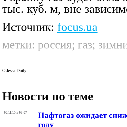
тыс. куб. м, вне зависи
Источник:
focus.ua
метки:
россия
;
газ
;
зимни
Odessa Daily
Новости по теме
06.11.15 в 09:07
Нафтогаз ожидает сниж
году