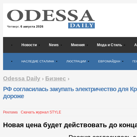
Четверг,
6 августа 2026
Новости
News
Мнения
Мода и Стиль
А
Психология
НАСЛЕДИЕ СТАЛИНА
ЛЮСТРАЦИИ
ЕВРОМАЙДАН
ГЕ
Odessa Daily
›
Бизнес
›
РФ согласилась закупать электричество для К
дороже
Реклама
Скачать журнал STYLE
Новая цена будет действовать до конца