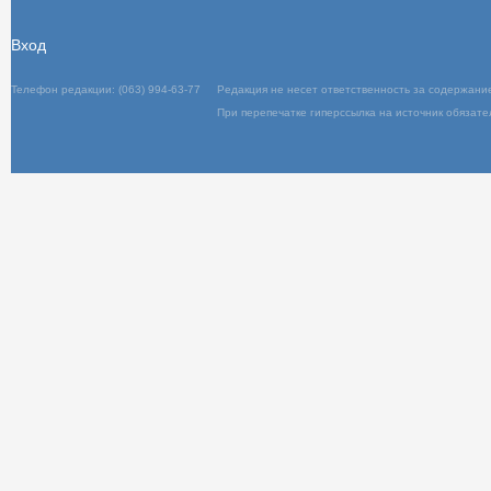
Вход
Телефон редакции: (063) 994-63-77
Редакц
При пер