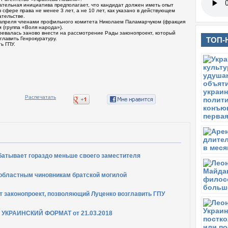
ательная инициатива предполагает, что кандидат должен иметь опыт
 сфере права не менее 3 лет, а не 10 лет, как указано в действующем
ательстве.
 апреля членами профильного комитета Николаем Паламарчуком (фракция
 (группа «Воля народа»).
евалась заново внести на рассмотрение Рады законопроект, который
ТОП-
лавить Генрокуратуру.
ь ГПУ.
батывает гораздо меньше своего заместителя
 областным чиновникам братской могилой
т законопроект, позволяющий Луценко возглавить ГПУ