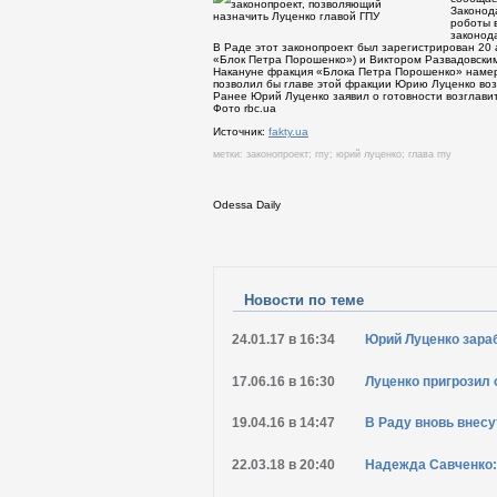
Законод
роботы в
законод
В Раде этот законопроект был зарегистрирован 20
«Блок Петра Порошенко») и Виктором Развадовским
Накануне фракция «Блока Петра Порошенко» намер
позволил бы главе этой фракции Юрию Луценко возг
Ранее Юрий Луценко заявил о готовности возглавит
Фото rbc.ua
Источник:
fakty.ua
метки:
законопроект
;
гпу
;
юрий луценко
;
глава гпу
Odessa Daily
Распечатать
Новости по теме
24.01.17 в 16:34
Юрий Луценко зара
17.06.16 в 16:30
Луценко пригрозил
19.04.16 в 14:47
В Раду вновь внесу