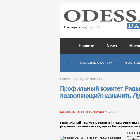
Пятница,
7 августа 2026
Новости
News
Мнен
Психология
НАСЛЕДИЕ СТАЛИНА
ЛЮСТРА
Odessa Daily
›
Новости
›
Профильный комитет Рады 
позволяющий назначить Лу
Реклама
Скачать журнал STYLE
Профильный комитет Верховной Рады Украины ре
разрешает назначать кандидата без юридическог
Такое р
вопроса
сообщает