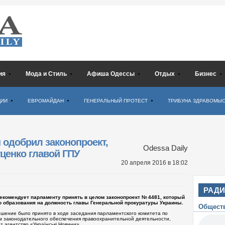
ия
Мода и Стиль
Афиша Одессы
Отдых
Бизнес
ЦИИ
ЕВРОМАЙДАН
ГЕНЕРАЛЬНЫЙ ПРОТЕСТ
ТРИБУНА ЗДРАВОМЫ
одобрил законопроект,
Odessa Daily
ценко главой ГПУ
20 апреля 2016
в 18:02
РАД
комендует парламенту принять в целом законопроект № 4481, который
о образования на должность главы Генеральной прокуратуры Украины.
Общест
ешение было принято в ходе заседания парламентского комитета по
м законодательного обеспечения правоохранительной деятельности,
 агентство «Українські Новини».