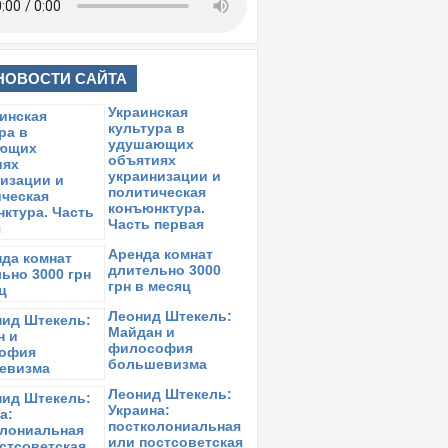
НОВОСТИ САЙТА
Украинская
культура в
удушающих
объятиях
украинизации и
политическая
конъюнктура.
Часть первая
Аренда комнат
длительно 3000
грн в месяц
Леонид Штекель:
Майдан и
философия
большевизма
Леонид Штекель:
Украина:
постколониальная
или постсоветская