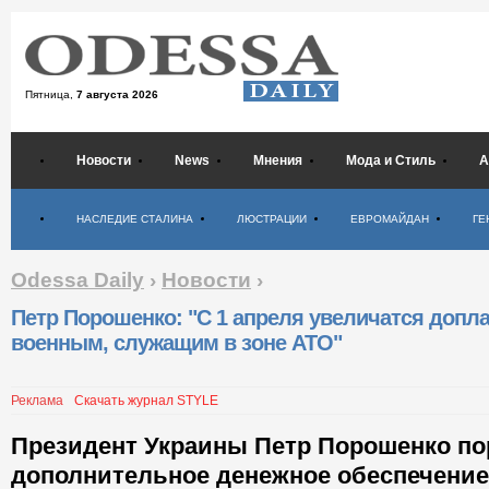
Пятница,
7 августа 2026
Новости
News
Мнения
Мода и Стиль
А
Психология
НАСЛЕДИЕ СТАЛИНА
ЛЮСТРАЦИИ
ЕВРОМАЙДАН
ГЕ
Odessa Daily
›
Новости
›
Петр Порошенко: "С 1 апреля увеличатся допл
военным, служащим в зоне АТО"
Реклама
Скачать журнал STYLE
Президент Украины Петр Порошенко по
дополнительное денежное обеспечение