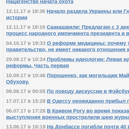
29.11.17 в 17:08
АРМА под прицелом? На людей
Нацагенстве начата охота
12.11.17 в 18:36
Начало раздела Украины или Г
истории
12.11.17 в 18:16
Саакашвили: Предлагаю с 3 де
процесс народного импичмента президента и 
04.10.17 в 19:33
О реформе медицины: почему т
правительство, не имеет никакого отношения
29.09.17 в 10:24
Проблемы идеологии: Левая ид
реформы. Часть первая
10.09.17 в 10:46
Порошенко, как могильщик Май
Обухову.
08.08.17 в 00:05
По поводу дискуссии в Фэйсбу
17.07.17 в 15:28
В Одессу неожиданно прибыл 
06.07.17 в 17:26
В Кривом Рогу во время показ