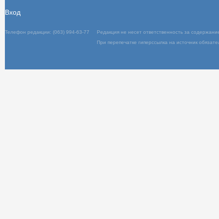
Вход
Телефон редакции: (063) 994-63-77
Редакц
При пер