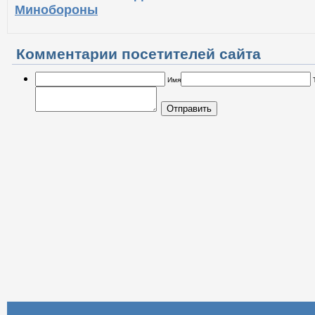
выступления военных прострелили шею журн
13.06.17 в 16:19
На Донбассе погибли почти 40
Минобороны
Комментарии посетителей сайта
Имя
Отправить