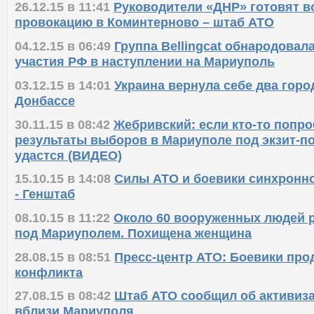
26.12.15 в 11:41
Руководители «ДНР» готовят 
провокацию в Коминтерново – штаб АТО
04.12.15 в 06:49
Группа Bellingcat обнародовал
участия РФ в наступлении на Мариуполь
03.12.15 в 14:01
Украина вернула себе два горо
Донбассе
30.11.15 в 08:42
Жебривский: если кто-то попро
результаты выборов в Мариуполе под экзит-по
удастся (ВИДЕО)
15.10.15 в 14:08
Силы АТО и боевики синхронн
- Генштаб
08.10.15 в 11:22
Около 60 вооруженных людей р
под Мариуполем. Похищена женщина
28.08.15 в 08:51
Пресс-центр АТО: Боевики пр
конфликта
27.08.15 в 08:42
Штаб АТО сообщил об активиз
вблизи Мариуполя