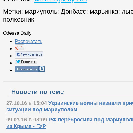
Метки:
мариуполь
;
Донбасс
;
марьинка
;
лыс
полковник
Odessa Daily
Распечатать
Новости по теме
27.10.16 в 15:04
Украинские воины назвали пр
ситуации под Мариуполем
09.03.16 в 08:09
РФ перебросила под Мариупол
из Крыма - ГУР