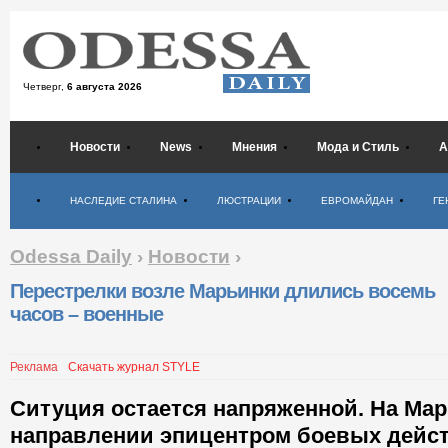
Четверг,
6 августа 2026
Новости
News
Мнения
Мода и Стиль
А
Психология
НАСЛЕДИЕ СТАЛИНА
ЛЮСТРАЦИИ
ЕВРОМАЙДАН
ГЕ
Odessa Daily
›
Новости
›
Перестрелки возле Марьинки длились восемь
часов – военные
Реклама
Скачать журнал STYLE
Ситуция остается напряженной. На Ма
направлении эпицентром боевых дейст