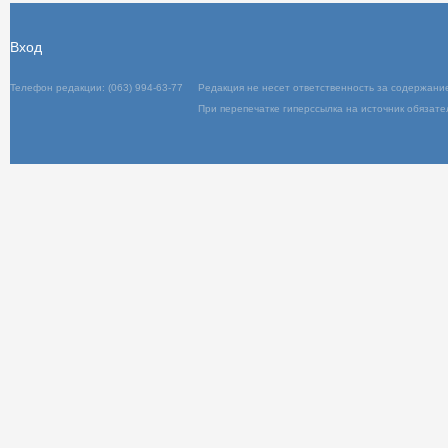
Вход
Телефон редакции: (063) 994-63-77
Редакц
При пер