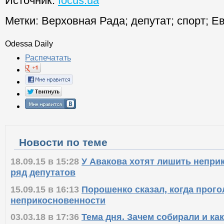
Источник:
focus.ua
Метки:
Верховная Рада
;
депутат
;
спорт
;
Ев
Odessa Daily
Распечатать
Новости по теме
18.09.15 в 15:28
У Авакова хотят лишить непри
ряд депутатов
15.09.15 в 16:13
Порошенко сказал, когда прого
неприкосновенности
03.03.18 в 17:36
Тема дня. Зачем собирали и ка