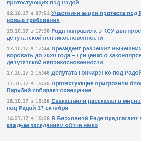
протестующих под Радой
22.10.17 в 07:51
Участники акции протеста под
новые требования
19.10.17 в 17:38
Рада направила в КСУ два прое
депутатской неприкосновенности
17.10.17 в 17:44
Президент разрешил нынешни
воровать до 2020 года – Гриценко о законопро
депутатской неприкосновенности
17.10.17 в 15:46
Депутата Гончаренко под Радо
17.10.17 в 15:35
Протестующие пригрозили бло
Парубий собирает совещание
16.10.17 в 18:28
Саакашвили рассказал о мирно
под Радой 17 октября
14.07.17 в 15:08
В Верховной Раде предлагают 
каждым заседанием «Отче наш»