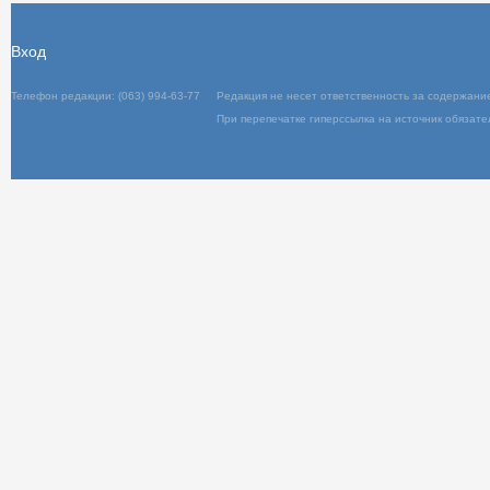
Вход
Телефон редакции: (063) 994-63-77
Редакц
При пер