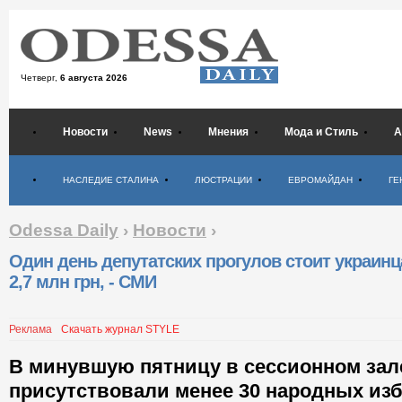
Четверг,
6 августа 2026
Новости
News
Мнения
Мода и Стиль
А
Психология
НАСЛЕДИЕ СТАЛИНА
ЛЮСТРАЦИИ
ЕВРОМАЙДАН
ГЕ
Odessa Daily
›
Новости
›
Один день депутатских прогулов стоит украин
2,7 млн грн, - СМИ
Реклама
Скачать журнал STYLE
В минувшую пятницу в сессионном зал
присутствовали менее 30 народных из