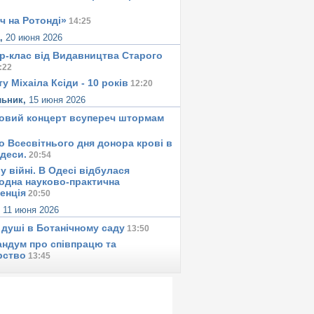
ч на Ротонді»
14:25
а,
20 июня 2026
р-клас від Видавництва Старого
:22
у Міхаіла Ксіди - 10 років
12:20
льник,
15 июня 2026
овий концерт всупереч штормам
о Всесвітнього дня донора крові в
Одеси.
20:54
у вiйнi. В Одесi вiдбулася
одна науково-практична
енція
20:50
,
11 июня 2026
 душi в Ботанiчному саду
13:50
ндум про співпрацю та
рство
13:45