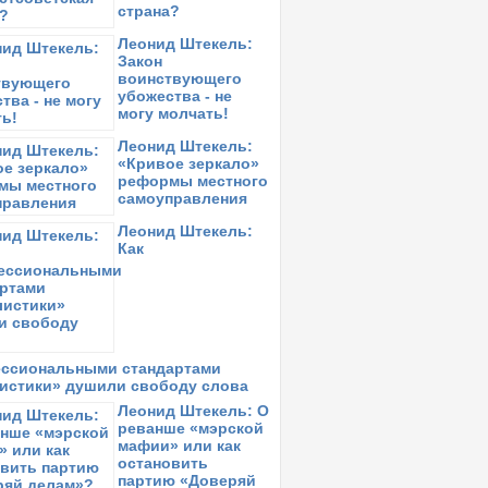
страна?
Леонид Штекель:
Закон
воинствующего
убожества - не
могу молчать!
Леонид Штекель:
«Кривое зеркало»
реформы местного
самоуправления
Леонид Штекель:
Как
ссиональными стандартами
истики» душили свободу слова
Леонид Штекель: О
реванше «мэрской
мафии» или как
остановить
партию «Доверяй