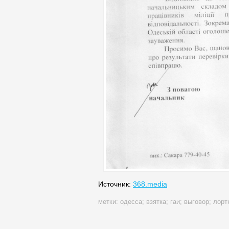
Источник:
368.media
метки:
одесса
;
взятка
;
гаи
;
выговор
;
лорт