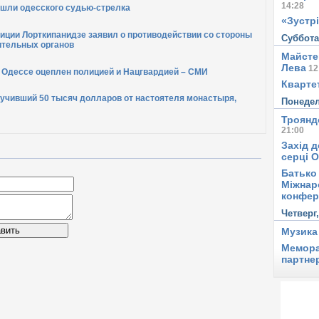
14:28
шли одесского судью-стрелка
«Зустрі
иции Лорткипанидзе заявил о противодействии со стороны
Суббот
ительных органов
Майсте
Лева
12
в Одессе оцеплен полицией и Нацгвардией – СМИ
Квартет
лучивший 50 тысяч долларов от настоятеля монастыря,
Понеде
Троянд
21:00
Захід д
серці 
Батько 
Міжнар
конфер
Четверг
вить
Музика
Мемора
партне