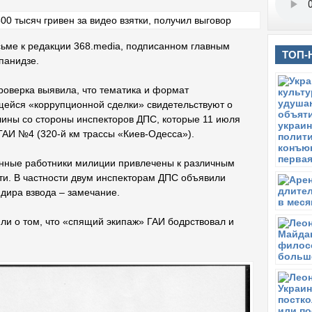
сьме к редакции 368.media, подписанном главным
ТОП-
панидзе.
проверка выявила, что тематика и формат
щейся «коррупционной сделки» свидетельствуют о
ины со стороны инспекторов ДПС, которые 11 июля
ГАИ №4 (320-й км трассы «Киев-Одесса»).
данные работники милиции привлечены к различным
ти. В частности двум инспекторам ДПС объявили
ндира взвода – замечание.
ли о том, что «спящий экипаж» ГАИ бодрствовал и