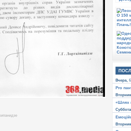
ПОСЛ
Вчера,
6
Pro пан
Вторни
«Шлях 
Суббот
кипанидзе
Емоцій
Вторни