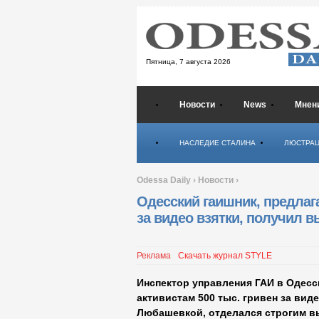
Пятница,
7 августа 2026
Новости
News
Мнен
Психология
НАСЛЕДИЕ СТАЛИНА
ЛЮСТРА
Odessa Daily
›
Новости
›
Одесский гаишник, предлаг
за видео взятки, получил в
Реклама
Скачать журнал STYLE
Инспектор управления ГАИ в Одесс
активистам 500 тыс. гривен за виде
Любашевкой, отделался строгим 