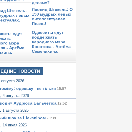
делам»?
Леонид Штекель: О
150 мудрых левых
интеллектуалах.
Плачь!
Одесситы едут
поддержать
народного мэра
Конотопа - Артёма
Семенихина.
ЕДНИЕ НОВОСТИ
 августа 2026
томіму: одеську i не тiльки
15:57
к,
4 августа 2026
води» Аудрюса Бальчетiса
12:52
а,
1 августа 2026
ний шок за Шекспіром
20:39
к,
14 июля 2026