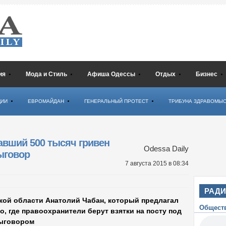
ия
Мода и Стиль
Афиша Одессы
Отдых
Бизнес
ЦИИ
ЕВРОМАЙДАН
ГЕНЕРАЛЬНЫЙ ПРОТЕСТ
ТРИБУНА ЗДРАВОМЫ
авший 500 тысяч гривен
Odessa Daily
ыговор
7 августа 2015
в 08:34
РАД
кой области Анатолий Чабан, который предлагал
Общест
о, где правоохранители берут взятки на посту под
выговором