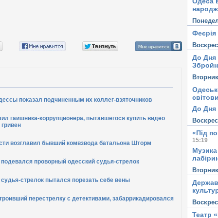
Одеса в
народж
Понеде
Феєрія
Воскре
До Дня
Збройн
Вторни
Одеськ
світови
дессы показал подчиненным их коллег-взяточников
До Дня 
лил гаишника-коррупционера, пытавшегося купить видео
Воскре
 гривен
«Під п
15:19
сти возглавил бывший комвзвода батальона Шторм
Музика
лабірин
а подевался проворный одесский судья-стрелок
Вторни
 судья-стрелок пытался порезать себе вены
Держав
культу
троивший перестрелку с детективами, забаррикадировался
Воскре
Театр 