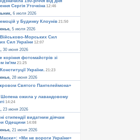
ідзначила 150-річчя від дня
ення Сергія Уточкіна
12:46
льник,
6 июля 2026
 емоцій у Будинку Клоунів
21:50
сенье,
5 июля 2026
 Військово-Морських Сил
их Сил України
12:07
к,
30 июня 2026
е корiння фотомайстрiв зі
м iм'ям
21:25
Конституцiї України.
21:23
сенье,
28 июня 2026
окровом Святого Пантелеймона»
 Шопена ожила у лавандовому
тi
14:24
к,
23 июня 2026
ні стипендії видатним діячам
ри Одещини
14:08
сенье,
21 июня 2026
«Маски»: «Ми не вороги України»