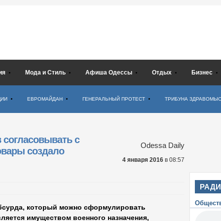
ия
Мода и Стиль
Афиша Одессы
Отдых
Бизнес
ЦИИ
ЕВРОМАЙДАН
ГЕНЕРАЛЬНЫЙ ПРОТЕСТ
ТРИБУНА ЗДРАВОМЫ
 согласовывать с
Odessa Daily
овары создало
4 января 2016
в 08:57
РАД
Общест
абсурда, который можно сформулировать
ляется имуществом военного назначения,