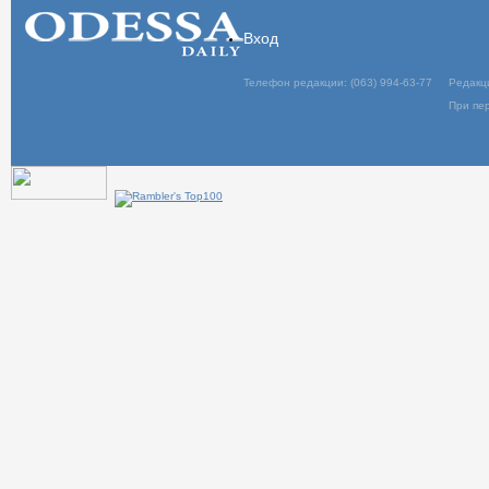
Вход
Телефон редакции: (063) 994-63-77
Редакц
При пер