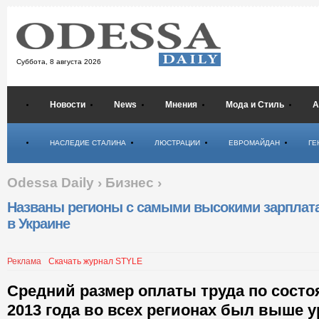
Суббота,
8 августа 2026
Новости
News
Мнения
Мода и Стиль
А
Психология
НАСЛЕДИЕ СТАЛИНА
ЛЮСТРАЦИИ
ЕВРОМАЙДАН
ГЕ
Odessa Daily
›
Бизнес
›
Названы регионы с самыми высокими зарплат
в Украине
Реклама
Скачать журнал STYLE
Средний размер оплаты труда по состо
2013 года во всех регионах был выше 