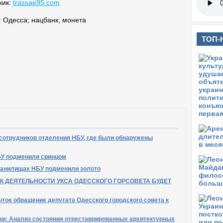
ник:
trassae95.com
:
Одесса
;
нацбанк
;
монета
ТОП-
 сотрудников отделения НБУ, где были обнаружены
БУ подменили свинцом
ранилищах НБУ подменили золото
 ДЕЯТЕЛЬНОСТИ УКСА ОДЕССКОГО ГОРСОВЕТА БУДЕТ
ытое обращение депутата Одесского городского совета к
ки: Анализ состояния отреставрированных архитектурных