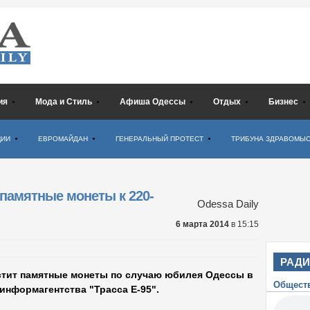
ия
Мода и Стиль
Афиша Одессы
Отдых
Бизнес
ЦИИ
ЕВРОМАЙДАН
ГЕНЕРАЛЬНЫЙ ПРОТЕСТ
ТРИБУНА ЗДРАВОМЫ
памятные монеты к 220-
Odessa Daily
6 марта 2014
в 15:15
РАД
тит памятные монеты по случаю юбилея Одессы в
Общест
 информагентства "Трасса Е-95".