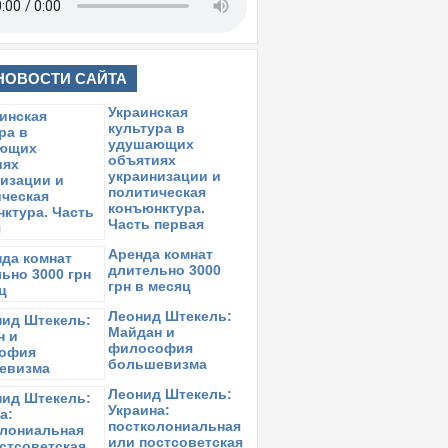
НОВОСТИ САЙТА
Украинская
культура в
удушающих
объятиях
украинизации и
политическая
конъюнктура.
Часть первая
Аренда комнат
длительно 3000
грн в месяц
Леонид Штекель:
Майдан и
философия
большевизма
Леонид Штекель:
Украина:
постколониальная
или постсоветская