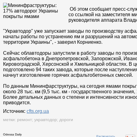
Об этом сообщает пресс-сл
со ссылкой на заместителя м
руководителя аппарата Влад
"Укравтодор" уже запускает заводы по производству асфа
начаты работы по устранению ям и разрушений на автомо
территории Украины", - заверил Корниенко.
Сейчас облавтодоры запустили в работу заводы по произ
асфальтобетона в Днепропетровской, Запорожской, Ивано
Кировоградской, Херсонской и Хмельницкой областях. В ц
подготовлено 94 таких завода, которые после наступлени
начнут изготовление горячих асфальтобетонных смесей.
По данным Мининфарструктуры, на сегодня ямами покрыт
около 28 тыс. км (9,5 тыс. км - государственного значения, 
Более детальных данных о степени и интенсивности изно
приводится.
Источник:
cfts.org.ua
метки:
ремонт
;
укравтодор
;
дороги
Odessa Daily