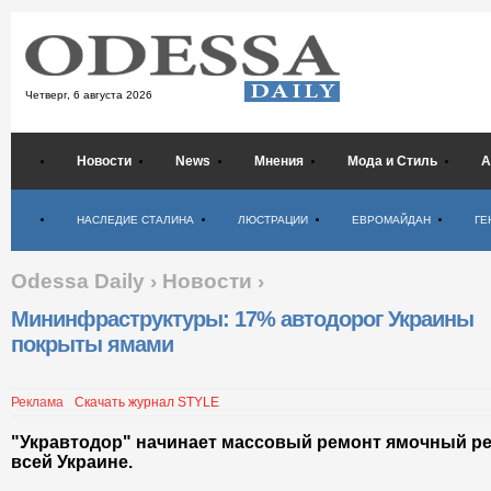
Четверг,
6 августа 2026
Новости
News
Мнения
Мода и Стиль
А
Психология
НАСЛЕДИЕ СТАЛИНА
ЛЮСТРАЦИИ
ЕВРОМАЙДАН
ГЕ
Odessa Daily
›
Новости
›
Мининфраструктуры: 17% автодорог Украины
покрыты ямами
Реклама
Скачать журнал STYLE
"Укравтодор" начинает массовый ремонт ямочный ре
всей Украине.