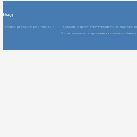
Вход
Телефон редакции: (063) 994-63-77
Редакция не несет ответственность за содержани
При перепечатке гиперссылка на источник обязате