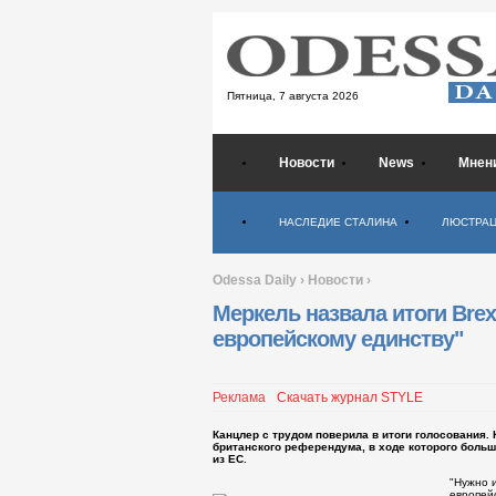
Пятница,
7 августа 2026
Новости
News
Мнен
Психология
НАСЛЕДИЕ СТАЛИНА
ЛЮСТРА
Odessa Daily
›
Новости
›
Меркель назвала итоги Brex
европейскому единству"
Реклама
Скачать журнал STYLE
Канцлер с трудом поверила в итоги голосования.
британского референдума, в ходе которого боль
из ЕС.
"Нужно 
европейс