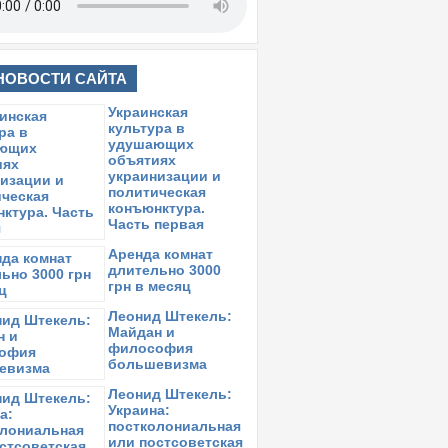
НОВОСТИ САЙТА
Украинская
культура в
удушающих
объятиях
украинизации и
политическая
конъюнктура.
Часть первая
Аренда комнат
длительно 3000
грн в месяц
Леонид Штекель:
Майдан и
философия
большевизма
Леонид Штекель:
Украина:
постколониальная
или постсоветская