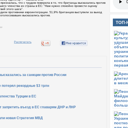
призналась, что с трудом поверила в то, что британцы высказались против
шего членства их страны в ЕС: "Нам нужно спокойно провести оценку
вий этого шага".
дили противники евроинтеграции. 51,9% британцев выступили за выход
оголосовавших высказались против.
ТОП-
ки
высказались за санкции против России
же потерял рекордные $3 трлн
членства Турции в ЕС
т запретить въезд в ЕС главарям ДНР и ЛНР