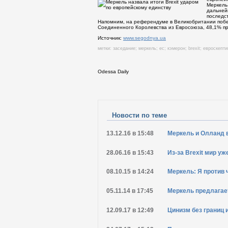
Меркель 
дальней
последст
Напомним, на референдуме в Великобритании побе
Соединенного Королевства из Евросоюза, 48,1% пр
Источник:
www.segodnya.ua
метки:
заседание
;
меркель
;
ес
;
кэмерон
;
brexit
;
евроскепти
Odessa Daily
Распечатать
Новости по теме
13.12.16 в 15:48
Меркель и Олланд 
28.06.16 в 15:43
Из-за Brexit мир у
08.10.15 в 14:24
Меркель: Я против 
05.11.14 в 17:45
Меркель предлагае