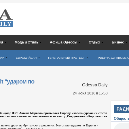
ия
Мода и Стиль
Афиша Одессы
Отдых
Бизнес
ЦИИ
ЕВРОМАЙДАН
ГЕНЕРАЛЬНЫЙ ПРОТЕСТ
ТРИБУНА ЗДРАВОМЫ
it "ударом по
Odessa Daily
24 июня 2016
в 15:50
РАД
 Канцлер ФРГ Ангела Меркель призывает Европу извлечь уроки из итогов
шинство голосовавших высказались за выход Соединенного Королевства
Общест
извлечь уроки из британского решения. Это стало ударом по Европе и
кому единству", – сказала она.