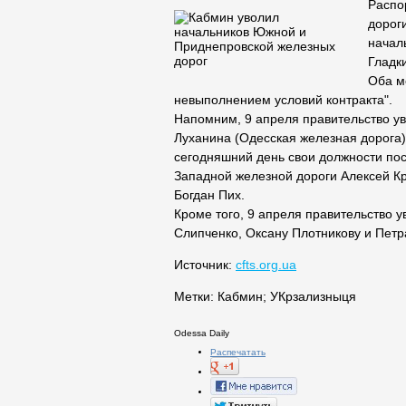
Распо
дорог
начал
Гладки
Оба м
невыполнением условий контракта".
Напомним, 9 апреля правительство ув
Луханина (Одесская железная дорога) 
сегодняшний день свои должности пос
Западной железной дороги Алексей К
Богдан Пих.
Кроме того, 9 апреля правительство у
Слипченко, Оксану Плотникову и Петр
Источник:
cfts.org.ua
Метки:
Кабмин
;
УКрзализныця
Odessa Daily
Распечатать