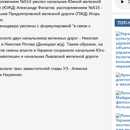
ряжением №514 уволен начальник Южной железной
и (ЮЖД) Александр Филатов, распоряжением №515 -
ьник Приднепровской железной дороги (ПЖД) Игорь
х.
ТОП-
енеджера уволены с формулировкой "в связи с
олило двух начальников железных дорог - Николая
и Николая Рогова (Донецкая ж/д). Таким образом, на
ле смены власти в Украине сохранили начальник Юго-
ривопишин и начальник Львовской железной дороги
волило трех заместителей главы УЗ - Алексея
а Науменко.