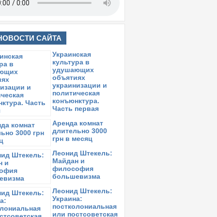
НОВОСТИ САЙТА
Украинская
культура в
удушающих
объятиях
украинизации и
политическая
конъюнктура.
Часть первая
Аренда комнат
длительно 3000
грн в месяц
Леонид Штекель:
Майдан и
философия
большевизма
Леонид Штекель:
Украина:
постколониальная
или постсоветская