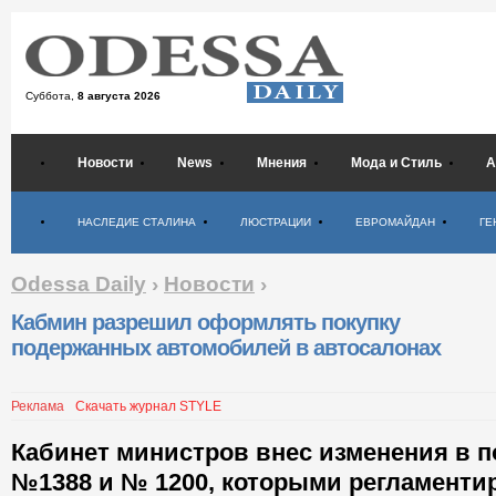
Суббота,
8 августа 2026
Новости
News
Мнения
Мода и Стиль
А
Психология
НАСЛЕДИЕ СТАЛИНА
ЛЮСТРАЦИИ
ЕВРОМАЙДАН
ГЕ
Odessa Daily
›
Новости
›
Кабмин разрешил оформлять покупку
подержанных автомобилей в автосалонах
Реклама
Скачать журнал STYLE
Кабинет министров внес изменения в 
№1388 и № 1200, которыми регламенти