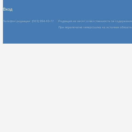
Вход
Телефон редакции: (063) 994-63-77
Редакц
При пер