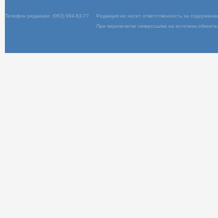
Вход
Телефон редакции: (063) 994-63-77
Редакц
При пер