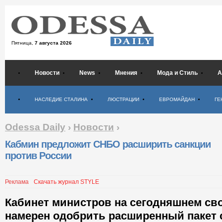
Пятница,
7 августа 2026
Новости
News
Мнения
Мода и Стиль
А
Психология
НАСЛЕДИЕ СТАЛИНА
ЛЮСТРАЦИИ
ЕВРОМАЙДАН
ГЕ
Odessa Daily
›
Новости
›
Кабмин предложит СНБО расширить санкции
против России
Реклама
Скачать журнал STYLE
Кабинет министров на сегодняшнем св
намерен одобрить расширенный пакет 