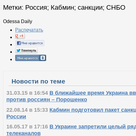
Метки:
Россия
;
Кабмин
;
санкции
;
СНБО
Odessa Daily
Распечатать
Новости по теме
31.03.15 в 16:54
В ближайшее время Украина вв
против россиян – Порошенко
22.08.14 в 15:33
Кабмин подготовил пакет санк
России
16.05.17 в 17:16
В Украине запретили целый ря
телеканалов