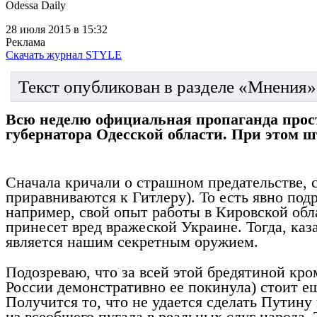
Odessa Daily
28 июля 2015
в 15:32
Реклама
Скачать журнал STYLE
Текст опубликован в разделе «Мнения»
Всю неделю официальная пропаганда прост
губернатора Одесской области. При этом ш
Сначала кричали о страшном предательстве, 
приравниваются к Гитлеру). То есть явно по
например, свой опыт работы в Кировской обла
принесет вред вражеской Украине. Тогда, каз
является нашим секретным оружием.
Подозреваю, что за всей этой бредятиной кр
России демонстративно ее покинула) стоит еще
Получится то, что не удается сделать Путину
из всеобщего пугала в реальных слуг народа.