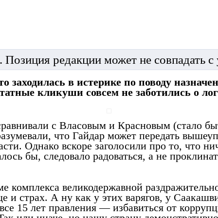
. Позиция редакции может не совпадать с
о заходилась в истерике по поводу назнач
татные кликуши совсем не заботились о лог
сравнивали с Власовым и Красновым (стало бы
дразумевали, что Гайдар может передать вышеу
сти. Однако вскоре заголосили про то, что ни
алось бы, следовало радоваться, а не проклина
оме комплекса великодержавной раздражительно
 и страх. А ну как у этих варягов, у Саакашв
 все 15 лет правления — избавиться от корруп
 Так или иначе, но нашу страну демонстративн