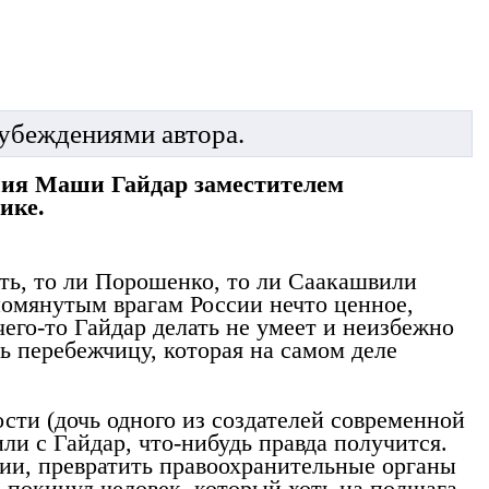
 убеждениями автора.
ения Маши Гайдар заместителем
ике.
ть, то ли Порошенко, то ли Саакашвили
помянутым врагам России нечто ценное,
чего-то Гайдар делать не умеет и неизбежно
ть перебежчицу, которая на самом деле
сти (дочь одного из создателей современной
или с Гайдар, что-нибудь правда получится.
ции, превратить правоохранительные органы
о покинул человек, который хоть на полшага