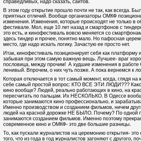
справедливых, надо сказать, сайтов.
В этом году открытие прошло почти не так, как всегда. Бы
приятных отличий. Вообще организаторы ОМКФ позициони
изменения. Изменения, которые происходят не только в об
фестивале. Мол, еще 10 лет назад и смартфонов с тиндер
это есть, и кинофестиваль вовсю меняется со смартфон
здесь тиндер и прочее, понятно мало. Но пафосная церем
место, где надо искать логику. Зачастую ее просто нет.
Итак, кинофестиваль позиционирует себя как платформу 
забывая при этом самую важную вещь. Лучшее- враг хор
пословица, между прочим! А худшие изменения в работе 
ленивый. Впрочем, о них чуть позже. А пока вернемся к ло
Которая отключается в тот самый момент, когда, глядя на
себе самый простой вопрос: КТО ВСЕ ЭТИ ЛЮДИ??? Како
кино вообще? Людей, реально работающих в кино, на кр
пересчитать по пальцам. Их НЕСКОЛЬКО. В Одессе вообщ
которые занимаются кино профессионально, и зарабатыва
Именно производством и созданием фильмов, ничем други
людей на красной дорожке НЕ БЫЛО. Почему? По одной п
занимаются созданием фильмов. Именно поэтому прекрас
современное кино и ОМКФ- это две большие разницы.
То, как пускали журналистов на церемонию открытия- это
того, что из года в год журналистов загоняют с другого, по