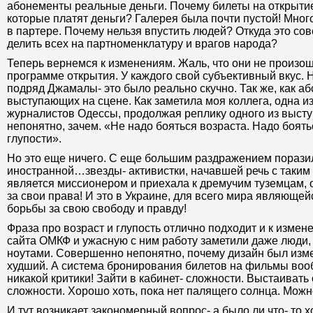
абонементы реальные деньги. Почему билеты на открыти
которые платят деньги? Галерея была почти пустой! Мног
в партере. Почему нельзя впустить людей? Откуда это со
делить всех на партноменклатуру и врагов народа?
Теперь вернемся к изменениям. Жаль, что они не произо
программе открытия. У каждого свой субъективный вкус. 
подряд Джамалы- это было реально скучно. Так же, как а
выступающих на сцене. Как заметила моя коллега, одна и
журналистов Одессы, продолжая реплику одного из высту
непонятно, зачем. «Не надо бояться возраста. Надо боят
глупости».
Но это еще ничего. С еще большим раздражением порази
иностранной…звезды- активистки, начавшей речь с таким
является миссионером и приехала к дремучим туземцам, о
за свои права! И это в Украине, для всего мира являюще
борьбы за свою свободу и правду!
Фраза про возраст и глупость отлично подходит и к измен
сайта ОМКФ и ужасную с ним работу заметили даже люди, 
ноутами. Совершенно непонятно, почему дизайн был изме
худший. А система бронирования билетов на фильмы во
никакой критики! Зайти в кабинет- сложности. Выстаивать
сложности. Хорошо хоть, пока нет палящего солнца. Мож
И тут возникает закономерный вопрос- а было ли что- то 