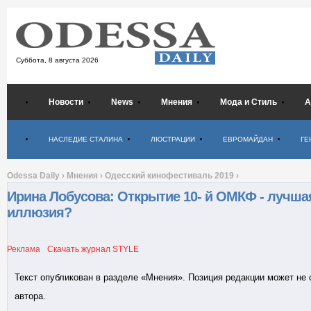
Суббота,
8 августа 2026
Новости
News
Мнения
Мода и Стиль
А
Психология
НАСЛЕДИЕ СТАЛИНА
ЛЮСТРАЦИИ
ЕВРОМАЙДАН
ГЕ
Odessa Daily
›
Мнения
›
Одесский кинофестиваль 2019
›
Ирина Лобусова: Открытие 10- й ОМКФ - лучша
иллюзия?
Реклама
Скачать журнал STYLE
Текст опубликован в разделе «Мнения». Позиция редакции может не
автора.