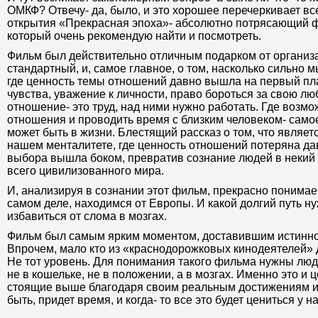
ОМКФ? Отвечу- да, было, и это хорошее перечеркивает вс
открытия «Прекрасная эпоха»- абсолютно потрясающий 
который очень рекомендую найти и посмотреть.
Фильм был действительно отличным подарком от организа
стандартный, и, самое главное, о том, насколько сильно 
где ценность темы отношений давно вышла на первый пла
чувства, уважение к личности, право бороться за свою лю
отношение- это труд, над ними нужно работать. Где возмо
отношения и проводить время с близким человеком- самое
может быть в жизни. Блестящий рассказ о том, что являет
нашем менталитете, где ценность отношений потеряна да
выбора вышла боком, превратив сознание людей в некий 
всего цивилизованного мира.
И, анализируя в сознании этот фильм, прекрасно понимае
самом деле, находимся от Европы. И какой долгий путь н
избавиться от слома в мозгах.
Фильм был самым ярким моментом, доставившим истинно
Впрочем, мало кто из «краснодорожковых кинодеятелей» д
Не тот уровень. Для понимания такого фильма нужны люди
не в кошельке, не в положении, а в мозгах. Именно это и 
стоящие выше благодаря своим реальным достижениям и 
быть, придет время, и когда- то все это будет цениться у н