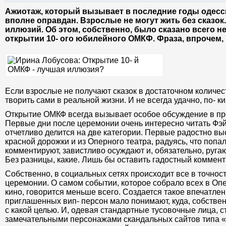
Ажиотаж, который вызывает в последние годы одесс
вполне оправдан. Взрослые не могут жить без сказок.
иллюзий. Об этом, собственно, было сказано всего н
открытии 10- ого юбилейного ОМКФ. Фраза, впрочем, 
Если взрослые не получают сказок в достаточном количес
творить сами в реальной жизни. И не всегда удачно, по- 
Открытие ОМКФ всегда вызывает особое обсуждение в прес
Первые дни после церемонии очень интересно читать Фэй
отчетливо делится на две категории. Первые радостно вы
красной дорожки и из Оперного театра, радуясь, что попа
комментируют, завистливо осуждают и, обязательно, руга
Без разницы, какие. Лишь бы оставить гадостный коммент
Собственно, в социальных сетях происходит все в точности
церемонии. О самом событии, которое собрало всех в Опер
кино, говорится меньше всего. Создается такое впечатле
приглашенных вип- персон мало понимают, куда, собственн
с какой целью. И, одевая стандартные тусовочные лица, 
замечательными персонажами скандальных сайтов типа «