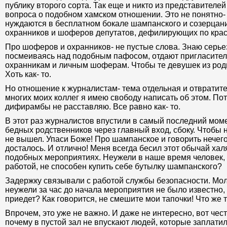
публику второго сорта. Так еще и никто из представителе
вопроса о подобном хамском отношении. Это не понятно- 
нуждаются в бесплатном бокале шампанского и созерцани
охранников и шоферов депутатов, дефилирующих по кра
Про шоферов и охранников- не пустые слова. Знаю серье
посмеиваясь над подобным пафосом, отдают пригласит
охранникам и личным шоферам. Чтобы те девушек из род
Хоть как- то.
Но отношение к журналистам- тема отдельная и отвратите
многих моих коллег я имею свободу написать об этом. Пот
дифирамбы не расставляю. Все равно как- то.
В этот раз журналистов впустили в самый последний момен
бедных родственников через главный вход, сбоку. Чтобы 
не вышел. Упаси Боже! Про шампанское и говорить нечег
досталось. И отлично! Меня всегда бесил этот обычай ха
подобных мероприятиях. Неужели в наше время человек,
работой, не способен купить себе бутылку шампанского?
Задержку связывали с работой службы безопасности. Мол
неужели за час до начала мероприятия не было известно, 
приедет? Как говорится, не смешите мои тапочки! Что же 
Впрочем, это уже не важно. И даже не интересно, вот чест
почему в пустой зал не впускают людей, которые заплати