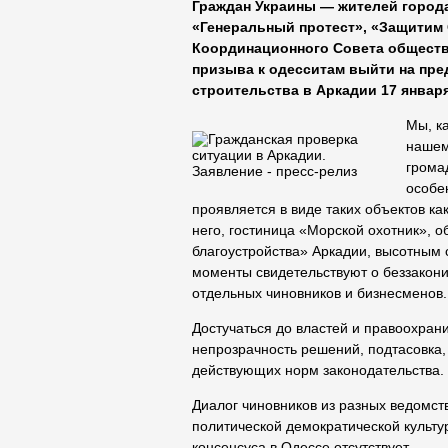
Граждан Украины — жителей город
«Генеральный протест», «Защитим 
Координационного Совета обществ
призыва к одесситам выйти на пре
строительства в Аркадии 17 января 
Мы, к
нашем
грома
особе
проявляется в виде таких объектов к
него, гостиница «Морской охотник», 
благоустройства» Аркадии, высотным с
моменты свидетельствуют о беззакони
отдельных чиновников и бизнесменов.
Достучаться до властей и правоохран
непрозрачность решений, подтасовка
действующих норм законодательства.
Диалог чиновников из разных ведомст
политической демократической культ
консенсуса в Одессе отсутствует.