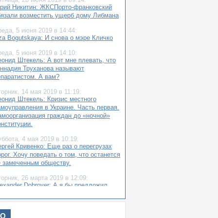
рий Никитин: ЖКСПорто-франковский
бязали возместить ущерб дому Либмана
реда,
5 июня 2019
в 14:44:
za Bogutskaya: И снова о мэре Кличко
реда,
5 июня 2019
в 14:10:
еонид Штекель: А вот мне плевать, что
еннадия Труханова называют
епаратистом. А вам?
торник,
14 мая 2019
в 11:19:
еонид Штекель: Кризис местного
амоуправления в Украине. Часть первая.
амоорганизация граждан до «ночной»
онституции.
уббота,
4 мая 2019
в 10:19:
ергей Кривенко: Еще раз о перегрузах
рог. Хочу поведать о том, что останется
е замеченным обществу.
торник,
26 марта 2019
в 12:09:
exander Dobroyer: А я бы предложил
епутатскому корпусу Одессы
оголосовать за снос всех театров в
ессе...
ИО