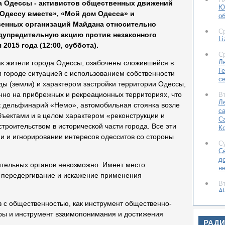
а Одессы - активистов общественных движений
Ю
Одессу вместе», «Мой дом Одесса» и
о
енных организаций Майдана относительно
С
дупредительную акцию против незаконного
Li
2015 года (12:00, суббота).
С
Л
ак жители города Одессы, озабочены сложившейся в
Г
 городе ситуацией с использованием собственности
с
ды (земли) и характером застройки территории Одессы,
нно на прибрежных и рекреационных территориях, что
В
Л
ак дельфинарий «Немо», автомобильная стоянка возле
с
объектами и в целом характером «реконструкции и
С
троительством в исторической части города. Все эти
К
и и игнорировании интересов одесситов со стороны
С
С
до
ительных органов невозможно. Имеет место
н
, передергивание и искажение применения
В
Al
д
в с общественностью, как инструмент общественно-
пр
уры и инструмент взаимопонимания и достижения
Од
РАД