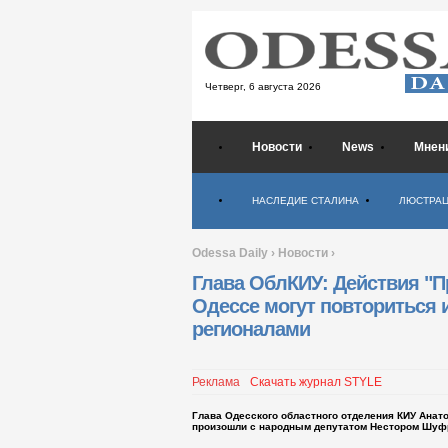
Четверг,
6 августа 2026
Новости
News
Мнен
Психология
НАСЛЕДИЕ СТАЛИНА
ЛЮСТРА
Odessa Daily
›
Новости
›
Глава ОблКИУ: Действия "Пр
Одессе могут повториться и
регионалами
Реклама
Скачать журнал STYLE
Глава Одесского областного отделения КИУ Анато
произошли с народным депутатом Нестором Шуф