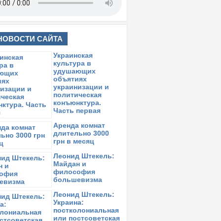
НОВОСТИ САЙТА
Украинская
культура в
удушающих
объятиях
украинизации и
политическая
конъюнктура.
Часть первая
Аренда комнат
длительно 3000
грн в месяц
Леонид Штекель:
Майдан и
философия
большевизма
Леонид Штекель:
Украина:
постколониальная
или постсоветская