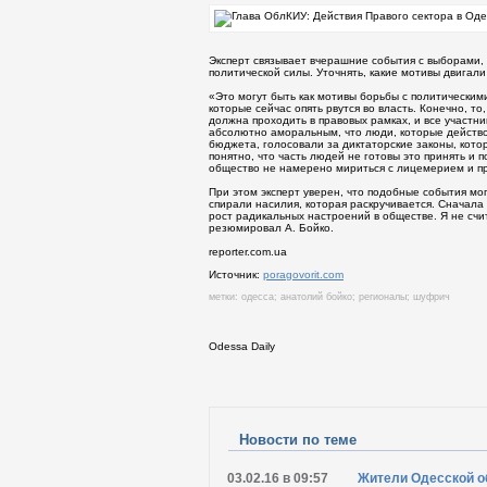
Эксперт связывает вчерашние события с выборами,
политической силы. Уточнять, какие мотивы двигали
«Это могут быть как мотивы борьбы с политическим
которые сейчас опять рвутся во власть. Конечно, т
должна проходить в правовых рамках, и все участн
абсолютно аморальным, что люди, которые действо
бюджета, голосовали за диктаторские законы, котор
понятно, что часть людей не готовы это принять и
общество не намерено мириться с лицемерием и про
При этом эксперт уверен, что подобные события мо
спирали насилия, которая раскручивается. Сначала
рост радикальных настроений в обществе. Я не счит
резюмировал А. Бойко.
reporter.com.ua
Источник:
poragovorit.com
метки:
одесса
;
анатолий бойко
;
регионалы
;
шуфрич
Odessa Daily
Распечатать