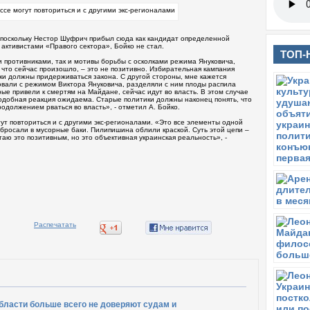
 поскольку Нестор Шуфрич прибыл сюда как кандидат определенной
 активистами «Правого сектора», Бойко не стал.
ТОП-
и противниками, так и мотивы борьбы с осколками режима Януковича,
о, что сейчас произошло, – это не позитивно. Избирательная кампания
ики должны придерживаться закона. С другой стороны, мне кажется
вали с режимом Виктора Януковича, разделяли с ним плоды распила
ые привели к смертям на Майдане, сейчас идут во власть. В этом случае
 подобная реакция ожидаема. Старые политики должны наконец понять, что
должением рваться во власть», - отметил А. Бойко.
гут повториться и с другими экс-регионалами. «Это все элементы одной
 бросали в мусорные баки. Пилипишина облили краской. Суть этой цепи –
аю это позитивным, но это объективная украинская реальность», -