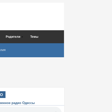
Родители
Темы
СЛИЯ
ИО
венное радио Одессы