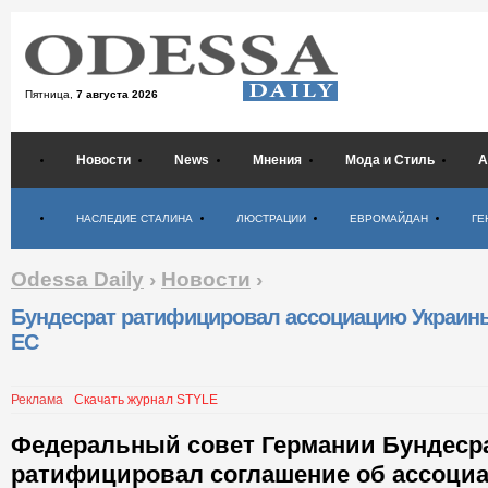
Пятница,
7 августа 2026
Новости
News
Мнения
Мода и Стиль
А
Психология
НАСЛЕДИЕ СТАЛИНА
ЛЮСТРАЦИИ
ЕВРОМАЙДАН
ГЕ
Odessa Daily
›
Новости
›
Бундесрат ратифицировал ассоциацию Украин
ЕС
Реклама
Скачать журнал STYLE
Федеральный совет Германии Бундеср
ратифицировал соглашение об ассоциа