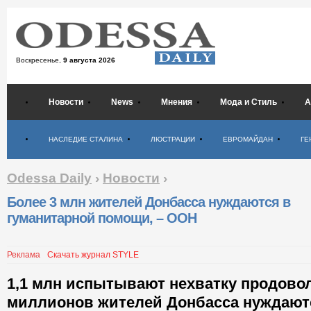
Воскресенье,
9 августа 2026
Новости
News
Мнения
Мода и Стиль
А
Психология
НАСЛЕДИЕ СТАЛИНА
ЛЮСТРАЦИИ
ЕВРОМАЙДАН
ГЕ
Odessa Daily
›
Новости
›
Более 3 млн жителей Донбасса нуждаются в
гуманитарной помощи, – ООН
Реклама
Скачать журнал STYLE
1,1 млн испытывают нехватку продово
миллионов жителей Донбасса нуждают