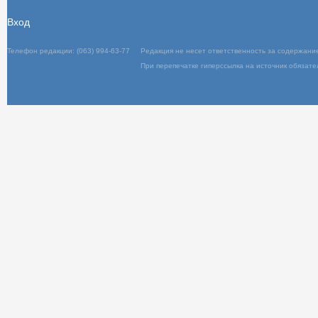
Вход
Телефон редакции: (063) 994-63-77
Редакц
При пер