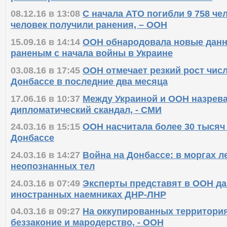
08.12.16 в 13:08
С начала АТО погибли 9 758 чел
человек получили ранения, – ООН
15.09.16 в 14:14
ООН обнародовала новые данн
раненым с начала войны в Украине
03.08.16 в 17:45
ООН отмечает резкий рост числ
Донбассе в последние два месяца
17.06.16 в 10:37
Между Украиной и ООН назрев
дипломатический скандал, - СМИ
24.03.16 в 15:15
ООН насчитала более 30 тысяч
Донбассе
24.03.16 в 14:27
Война на Донбассе: в моргах л
неопознанных тел
24.03.16 в 07:49
Эксперты представят в ООН д
иностранных наемниках ДНР-ЛНР
04.03.16 в 09:27
На оккупированных территория
беззаконие и мародерство, - ООН