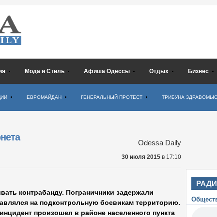
ия
Мода и Стиль
Афиша Одессы
Отдых
Бизнес
ЦИИ
ЕВРОМАЙДАН
ГЕНЕРАЛЬНЫЙ ПРОТЕСТ
ТРИБУНА ЗДРАВОМЫ
рнета
Odessa Daily
30 июля 2015
в 17:10
РАД
вать контрабанду. Пограничники задержали
Общест
равлялся на подконтрольную боевикам территорию.
инцидент произошел в районе населенного пункта