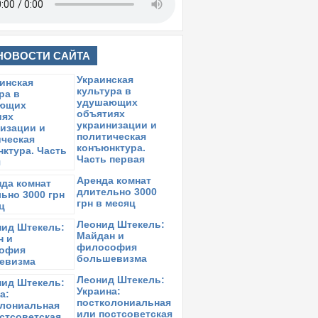
НОВОСТИ САЙТА
Украинская
культура в
удушающих
объятиях
украинизации и
политическая
конъюнктура.
Часть первая
Аренда комнат
длительно 3000
грн в месяц
Леонид Штекель:
Майдан и
философия
большевизма
Леонид Штекель:
Украина:
постколониальная
или постсоветская