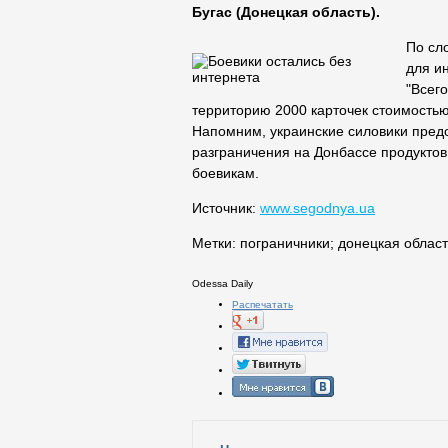
Бугас (Донецкая область).
По сл
для и
"Всег
территорию 2000 карточек стоимостью 
Напомним, украинские силовики пред
разграничения на Донбассе продуктов
боевикам.
Источник:
www.segodnya.ua
Метки:
пограничники
;
донецкая област
Odessa Daily
Распечатать