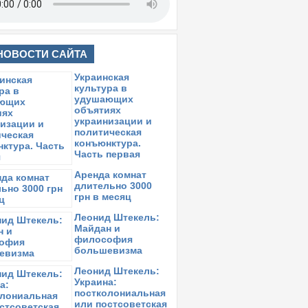
НОВОСТИ САЙТА
Украинская
культура в
удушающих
объятиях
украинизации и
политическая
конъюнктура.
Часть первая
Аренда комнат
длительно 3000
грн в месяц
Леонид Штекель:
Майдан и
философия
большевизма
Леонид Штекель:
Украина:
постколониальная
или постсоветская