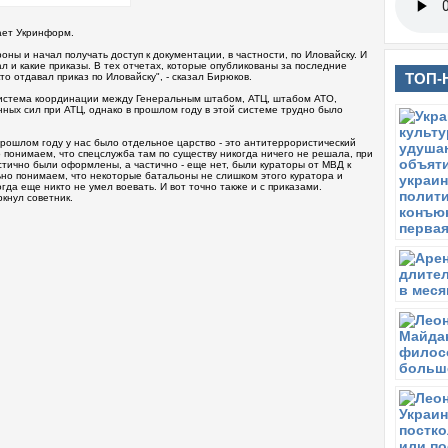
ает Укринформ.
оны и начал получать доступ к документации, в частности, по Иловайску. И
ал и какие приказы. В тех отчетах, которые опубликованы за последние
ТОП-
кто отдавал приказ по Иловайску", - сказал Бирюков.
система координации между Генеральным штабом, АТЦ, штабом АТО,
ых сил при АТЦ, однако в прошлом году в этой системе трудно было
в прошлом году у нас было отдельное царство - это антитеррористический
о понимаем, что спецслужба там по существу никогда ничего не решала, при
тично были оформлены, а частично - еще нет, были кураторы от МВД к
но понимаем, что некоторые батальоны не слишком этого куратора и
гда еще никто не умел воевать. И вот точно также и с приказами.
ркнул советник.