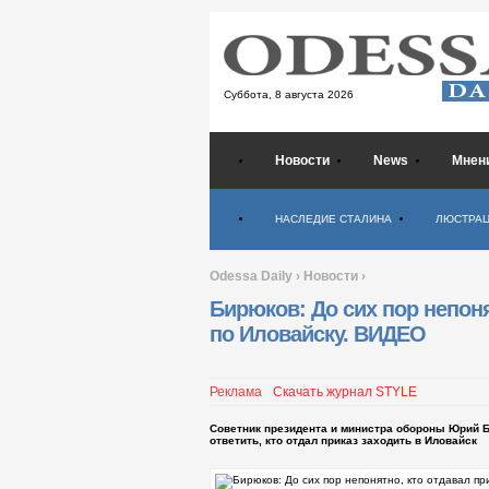
Суббота,
8 августа 2026
Новости
News
Мнен
Психология
НАСЛЕДИЕ СТАЛИНА
ЛЮСТРА
Odessa Daily
›
Новости
›
Бирюков: До сих пор непоня
по Иловайску. ВИДЕО
Реклама
Скачать журнал STYLE
Советник президента и министра обороны Юрий Би
ответить, кто отдал приказ заходить в Иловайск