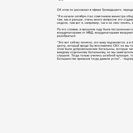
Об этом он рассказал в эфире Громадського, перед
"Я в начале октября стал советником министра обор
там, как и раньше, очень много вопросов: кто отдав
недели, там вот я, например, так и не смог понять, 
По его словам, в прошлом году была построенная 
координаторами от МВД, координаторами вооруженн
разобраться.
"Это вот сейчас понятно, кто кому подчиняется, а 
центр, который вроде бы возглавляло СБУ, но мы т
этом были добровольческие батальоны, которые час
каждому отдельному батальному, но мы замечатель
слушали. Тогда только учились штабной культуре, то
Большинство приказов тогда давали устно", - подче