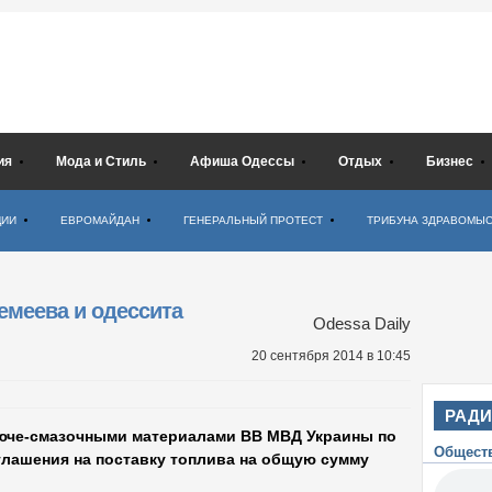
ия
Мода и Стиль
Афиша Одессы
Отдых
Бизнес
ЦИИ
ЕВРОМАЙДАН
ГЕНЕРАЛЬНЫЙ ПРОТЕСТ
ТРИБУНА ЗДРАВОМЫ
емеева и одессита
Odessa Daily
20 сентября 2014
в 10:45
РАД
рюче-смазочными материалами ВВ МВД Украины по
Общест
глашения на поставку топлива на общую сумму