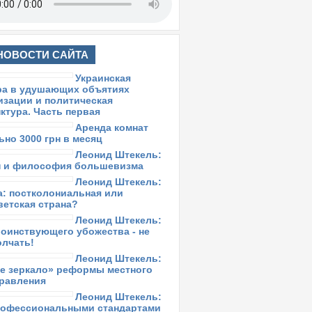
НОВОСТИ САЙТА
Украинская
культура в
удушающих
объятиях
украинизации и
политическая
конъюнктура.
Часть первая
Аренда комнат
длительно 3000
грн в месяц
Леонид Штекель:
Майдан и
философия
большевизма
Леонид Штекель:
Украина:
постколониальная
или постсоветская