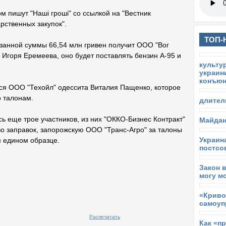
м пишут "Наші гроші" со ссылкой на "Вестник
рственных закупок".
ТОП-
азанной суммы 66,54 млн гривен получит ООО "Вог
 Игоря Еремеева, оно будет поставлять бензин А-95 и
ся ООО "Техойл" одессита Виталия Пащенко, которое
о талонам.
ь еще трое участников, из них "ОККО-Бизнес Контракт"
во заправок, запорожскую ООО "Транс-Агро" за талоны
 едином образце.