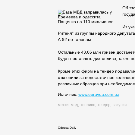
Об это
госуда
Из ук
Ритейл" из группы народного депутата
А-92 по талонам.
Остальные 43,06 млн гривен достанет
будет поставлять дизтопливо, также п
Кроме этих фирм на тендер подавалис
отклонили за недостаточное количест
различных образцов при необходимом
Источник:
www.epravda.com.ua
метки:
мвд
;
топливо
;
тендер
;
закупки
Odessa Daily