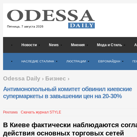
Пятница,
7 августа 2026
Новости
News
Мнения
Мода и Стиль
А
Психология
НАСЛЕДИЕ СТАЛИНА
ЛЮСТРАЦИИ
ЕВРОМАЙДАН
ГЕ
Odessa Daily
›
Бизнес
›
Антимонопольный комитет обвинил киевские
супермаркеты в завышении цен на 20-30%
Реклама
Скачать журнал STYLE
В Киеве фактически наблюдаются сог
действия основных торговых сетей