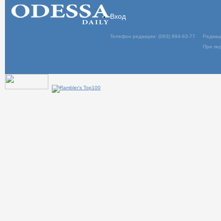
Вход
Телефон редакции: (063) 994-63-77
Редакц
При пер